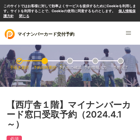
このサイトではお客様に対して効率よくサービスを提供するためにCookieを利用しま
す。サイトを利用することで、Cookieの使用に同意するものとします。
個人情報保
護方針
閉じる
マイナンバーカード交付予約
手続き選択
予約日時選択
予約前の確認
予約情報入力
予約完了
【西庁舎１階】マイナンバーカ
ード窓口受取予約（2024.4.1
～）